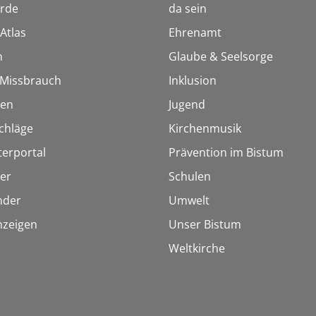
rde
da sein
Atlas
Ehrenamt
n
Glaube & Seelsorge
i Missbrauch
Inklusion
ien
Jugend
chläge
Kirchenmusik
terportal
Prävention im Bistum
er
Schulen
inder
Umwelt
nzeigen
Unser Bistum
Weltkirche