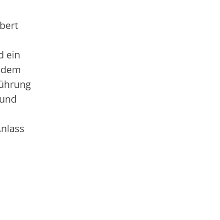
bert
d ein
r dem
führung
 und
Anlass