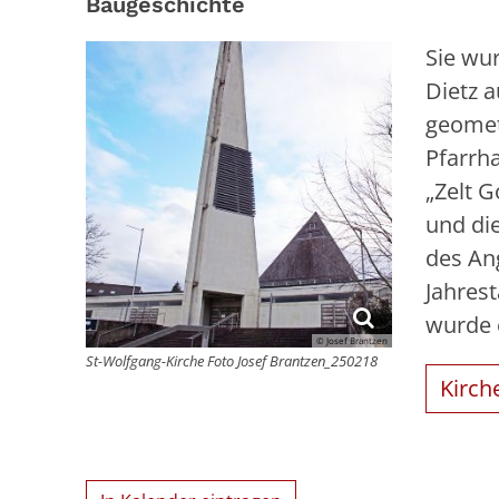
Baugeschichte
Sie wu
Dietz 
geomet
Pfarrh
„Zelt G
und di
des An
Jahres
wurde e
© Josef Brantzen
St-Wolfgang-Kirche Foto Josef Brantzen_250218
Kirch