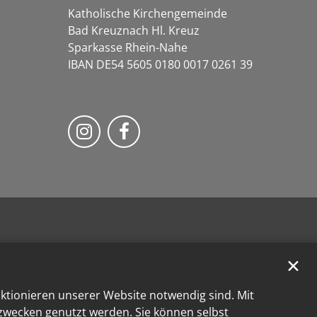
Katholische Kirchengemeinde
Bad Kreuznach Hl. Kreuz
Sparkasse Rhein-Nahe
IBAN DE54 5605 0180 0017 0261 39
Bistum Trier auf Instragram
Bistum Trier auf Facebook
✕
nktionieren unserer Website notwendig sind. Mit
kzwecken genutzt werden. Sie können selbst