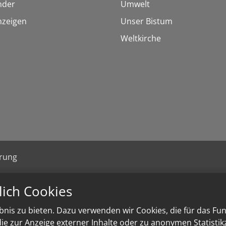
inder
Umwelt
nzeigen
Unser Bistum
Weltkirche
ärung
lich Cookies
nis zu bieten. Dazu verwenden wir Cookies, die für das Fu
e zur Anzeige externer Inhalte oder zu anonymen Statisti