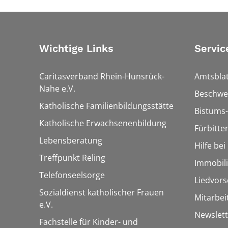
Wichtige Links
Servic
Caritasverband Rhein-Hunsrück-
Amtsblat
Nahe e.V.
Beschwe
Katholische Familienbildungsstätte
Bistums-
Katholische Erwachsenenbildung
Fürbitte
Lebensberatung
Hilfe be
Treffpunkt Reling
Immobil
Telefonseelsorge
Liedvors
Sozialdienst katholischer Frauen
Mitarbei
e.V.
Newslett
Fachstelle für Kinder- und