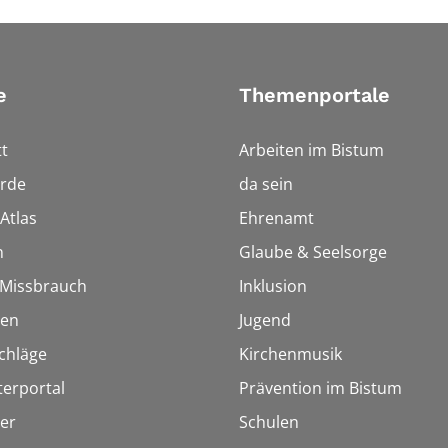
e
Themenportale
t
Arbeiten im Bistum
rde
da sein
Atlas
Ehrenamt
n
Glaube & Seelsorge
i Missbrauch
Inklusion
ien
Jugend
chläge
Kirchenmusik
terportal
Prävention im Bistum
er
Schulen