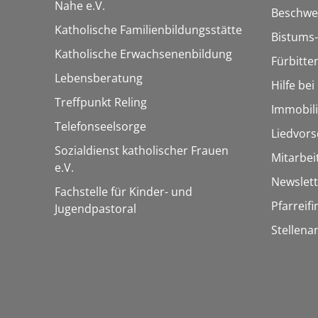
Nahe e.V.
Beschwe
Katholische Familienbildungsstätte
Bistums-
Katholische Erwachsenenbildung
Fürbitte
Lebensberatung
Hilfe be
Treffpunkt Reling
Immobil
Telefonseelsorge
Liedvors
Sozialdienst katholischer Frauen
Mitarbei
e.V.
Newslett
Fachstelle für Kinder- und
Pfarreif
Jugendpastoral
Stellena