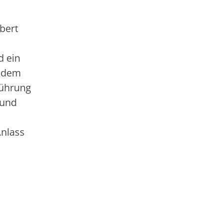
bert
d ein
r dem
führung
 und
Anlass