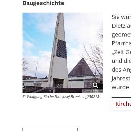
Baugeschichte
Sie wu
Dietz 
geomet
Pfarrh
„Zelt G
und di
des An
Jahres
wurde e
© Josef Brantzen
St-Wolfgang-Kirche Foto Josef Brantzen_250218
Kirch