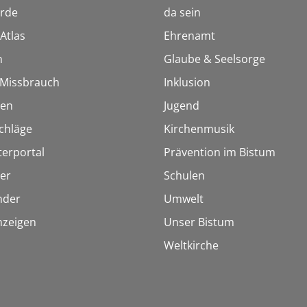
rde
da sein
Atlas
Ehrenamt
n
Glaube & Seelsorge
i Missbrauch
Inklusion
ien
Jugend
chläge
Kirchenmusik
terportal
Prävention im Bistum
er
Schulen
inder
Umwelt
nzeigen
Unser Bistum
Weltkirche