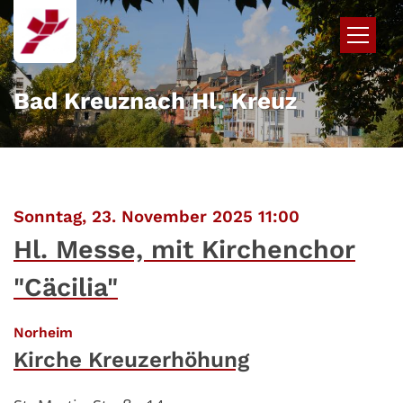
Zum Inhalt springen
Bad Kreuznach Hl. Kreuz
:
Sonntag, 23. November 2025 11:00
Hl. Messe, mit Kirchenchor
"Cäcilia"
:
Norheim
Kirche Kreuzerhöhung