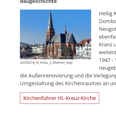
Baugeschichte
Heilig
Dombau
Neugoti
ebenfa
Kranz u
weiter
© Winfried Vogt
1947 -
20250218_Hl_Kreuz_3_Winfried_Vogt
neugeb
die Außenrenovierung und die Verlegung 
Umgestaltung des Kirchenraumes an und
Kirchenführer Hl.-Kreuz-Kirche