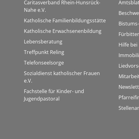
Caritasverband Rhein-Hunsrück-
Amtsblat
Nahe e.V.
Beschwe
Katholische Familienbildungsstätte
Bistums-
Katholische Erwachsenenbildung
Fürbitte
Lebensberatung
Hilfe be
Treffpunkt Reling
Immobil
Telefonseelsorge
Liedvors
Sozialdienst katholischer Frauen
Mitarbei
e.V.
Newslett
Fachstelle für Kinder- und
Pfarreif
Jugendpastoral
Stellena