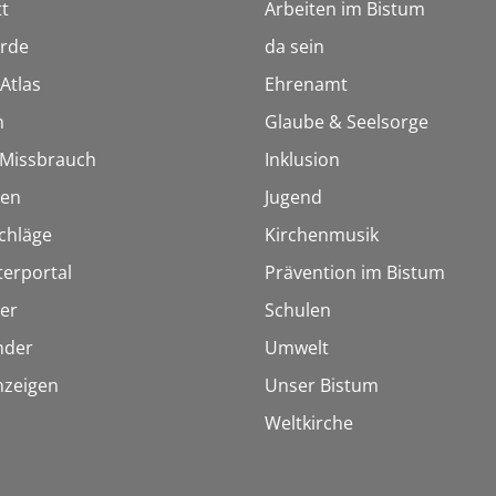
t
Arbeiten im Bistum
rde
da sein
Atlas
Ehrenamt
n
Glaube & Seelsorge
i Missbrauch
Inklusion
ien
Jugend
chläge
Kirchenmusik
terportal
Prävention im Bistum
er
Schulen
inder
Umwelt
nzeigen
Unser Bistum
Weltkirche