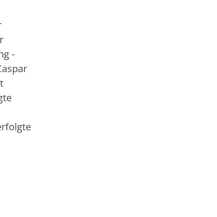
r
r
ng -
Caspar
t
gte
rfolgte