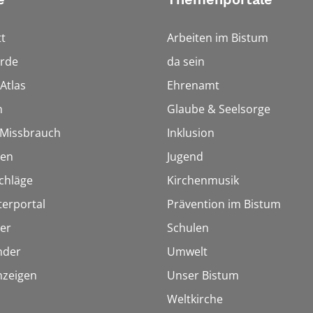
t
Arbeiten im Bistum
rde
da sein
Atlas
Ehrenamt
n
Glaube & Seelsorge
i Missbrauch
Inklusion
ien
Jugend
chläge
Kirchenmusik
terportal
Prävention im Bistum
er
Schulen
inder
Umwelt
nzeigen
Unser Bistum
Weltkirche