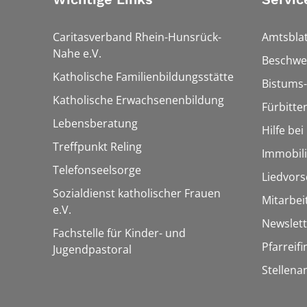
Caritasverband Rhein-Hunsrück-
Amtsblat
Nahe e.V.
Beschwe
Katholische Familienbildungsstätte
Bistums-
Katholische Erwachsenenbildung
Fürbitte
Lebensberatung
Hilfe be
Treffpunkt Reling
Immobil
Telefonseelsorge
Liedvors
Sozialdienst katholischer Frauen
Mitarbei
e.V.
Newslett
Fachstelle für Kinder- und
Pfarreif
Jugendpastoral
Stellena