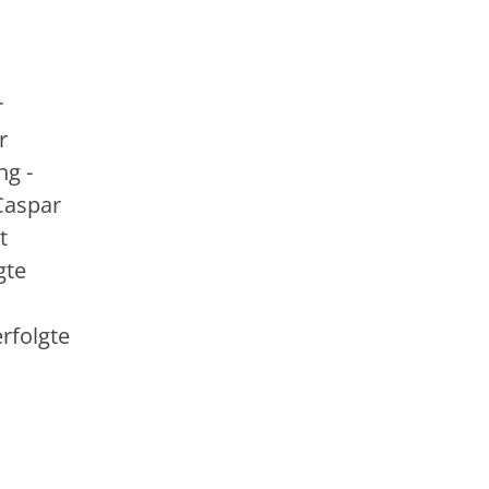
r
r
ng -
Caspar
t
gte
rfolgte