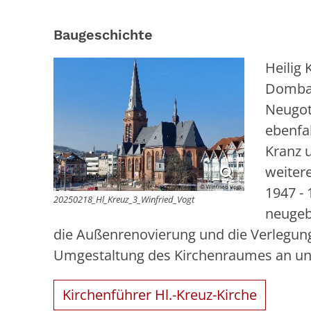
Baugeschichte
Heilig
Dombau
Neugoti
ebenfa
Kranz u
weiter
© Winfried Vogt
1947 -
20250218_Hl_Kreuz_3_Winfried_Vogt
neugeb
die Außenrenovierung und die Verlegung 
Umgestaltung des Kirchenraumes an und
Kirchenführer Hl.-Kreuz-Kirche