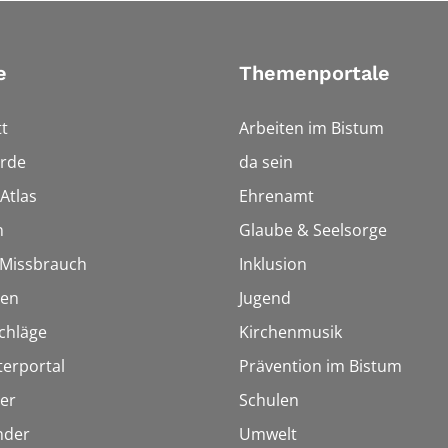
e
Themenportale
t
Arbeiten im Bistum
rde
da sein
Atlas
Ehrenamt
n
Glaube & Seelsorge
i Missbrauch
Inklusion
ien
Jugend
chläge
Kirchenmusik
terportal
Prävention im Bistum
er
Schulen
inder
Umwelt