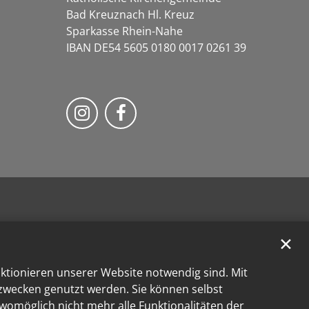
Bad Kreuznach Hl. Kreuz
Sparkasse Rhein-Nahe
IBAN DE54 5605 0180 0017 0261 39
Bistum Trier auf Instragram
Bistum Trier auf Facebook
✕
nktionieren unserer Website notwendig sind. Mit
kzwecken genutzt werden. Sie können selbst
 womöglich nicht mehr alle Funktionalitäten der