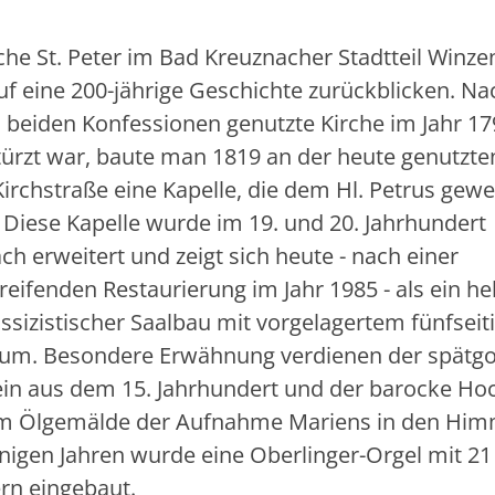
rche St. Peter im Bad Kreuznacher Stadtteil Winz
uf eine 200-jährige Geschichte zurückblicken. 
n beiden Konfessionen genutzte Kirche im Jahr 17
türzt war, baute man 1819 an der heute genutzten
Kirchstraße eine Kapelle, die dem Hl. Petrus gewe
 Diese Kapelle wurde im 19. und 20. Jahrhundert
h erweitert und zeigt sich heute - nach einer
eifenden Restaurierung im Jahr 1985 - als ein hel
ssizistischer Saalbau mit vorgelagertem fünfsei
um. Besondere Erwähnung verdienen der spätgo
ein aus dem 15. Jahrhundert und der barocke Hoc
m Ölgemälde der Aufnahme Mariens in den Him
nigen Jahren wurde eine Oberlinger-Orgel mit 21
ern eingebaut.