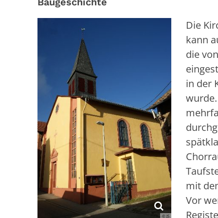
Baugeschichte
Die Ki
kann a
die vo
einges
in der 
wurde.
mehrfac
durchgr
spätkla
Chorra
Taufst
mit de
Vor we
Regist
© JS