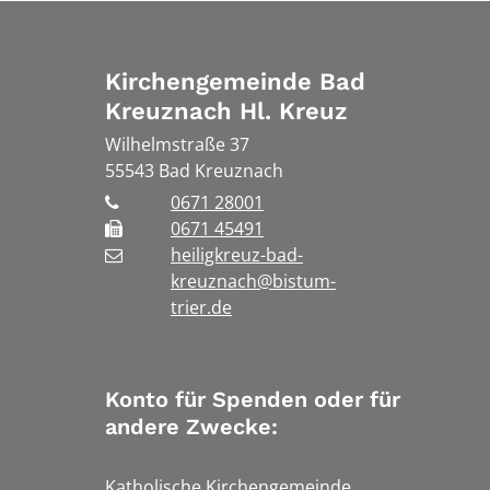
Kirchengemeinde Bad
Kreuznach Hl. Kreuz
Wilhelmstraße 37
55543
Bad Kreuznach
0671 28001
0671 45491
heiligkreuz-bad-
kreuznach@bistum-
trier.de
Konto für Spenden oder für
andere Zwecke:
Katholische Kirchengemeinde