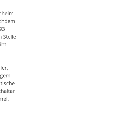
enheim
Nachdem
93
 Stelle
iht
ler,
tigem
tische
haltar
mel.