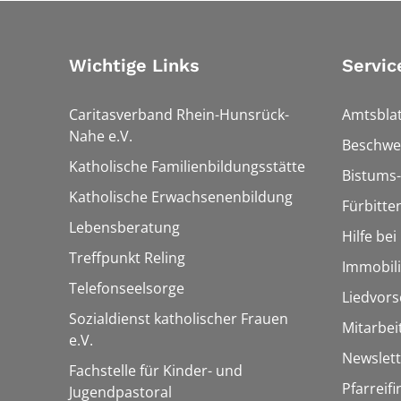
Wichtige Links
Servic
Caritasverband Rhein-Hunsrück-
Amtsblat
Nahe e.V.
Beschwe
Katholische Familienbildungsstätte
Bistums-
Katholische Erwachsenenbildung
Fürbitte
Lebensberatung
Hilfe be
Treffpunkt Reling
Immobil
Telefonseelsorge
Liedvors
Sozialdienst katholischer Frauen
Mitarbei
e.V.
Newslett
Fachstelle für Kinder- und
Pfarreif
Jugendpastoral