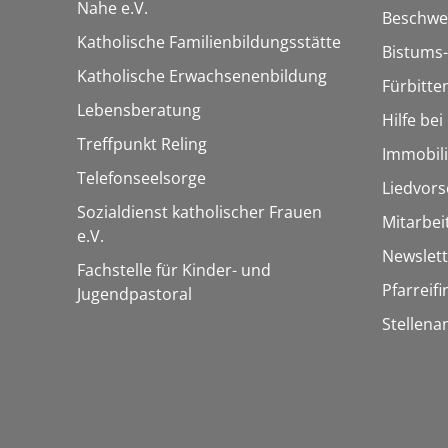
Nahe e.V.
Beschwe
Katholische Familienbildungsstätte
Bistums-
Katholische Erwachsenenbildung
Fürbitte
Lebensberatung
Hilfe be
Treffpunkt Reling
Immobil
Telefonseelsorge
Liedvors
Sozialdienst katholischer Frauen
Mitarbei
e.V.
Newslett
Fachstelle für Kinder- und
Pfarreif
Jugendpastoral
Stellena