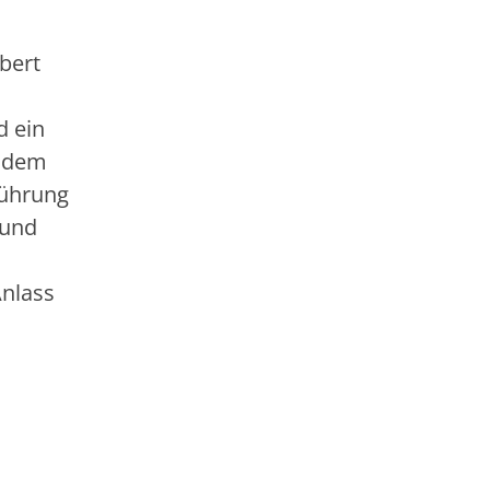
bert
d ein
r dem
führung
 und
Anlass