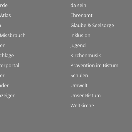
rde
da sein
Atlas
Ehrenamt
n
Glaube & Seelsorge
i Missbrauch
Inklusion
ien
Jugend
chläge
Kirchenmusik
terportal
Prävention im Bistum
er
Schulen
inder
Umwelt
nzeigen
Unser Bistum
Weltkirche