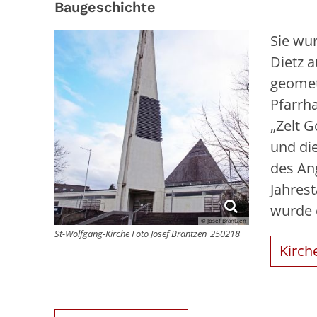
Baugeschichte
Sie wu
Dietz 
geomet
Pfarrh
„Zelt G
und di
des An
Jahres
wurde e
© Josef Brantzen
St-Wolfgang-Kirche Foto Josef Brantzen_250218
Kirch