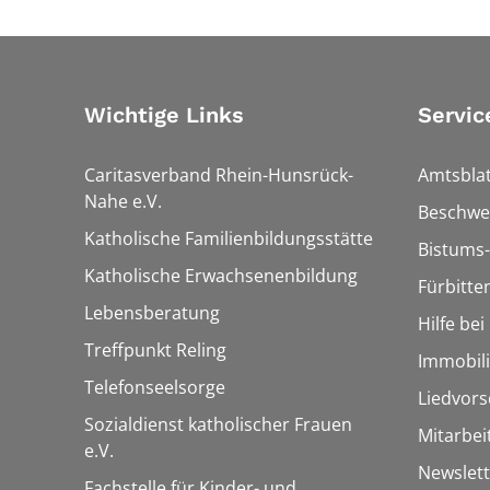
Wichtige Links
Servic
Caritasverband Rhein-Hunsrück-
Amtsblat
Nahe e.V.
Beschwe
Katholische Familienbildungsstätte
Bistums-
Katholische Erwachsenenbildung
Fürbitte
Lebensberatung
Hilfe be
Treffpunkt Reling
Immobil
Telefonseelsorge
Liedvors
Sozialdienst katholischer Frauen
Mitarbei
e.V.
Newslett
Fachstelle für Kinder- und