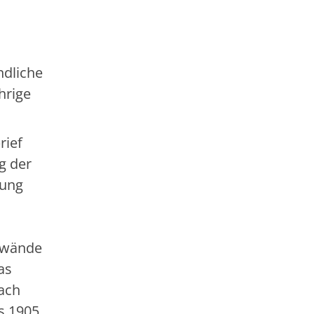
ndliche
hrige
rief
g der
lung
f­wände
as
nach
is 1905