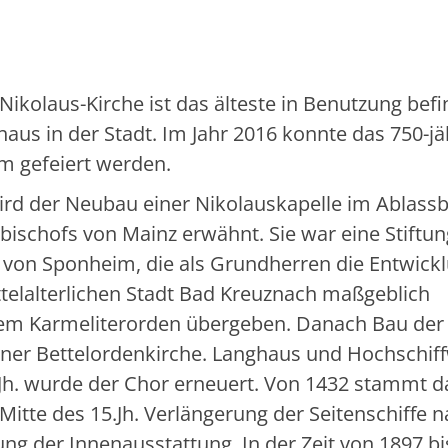
-Nikolaus-Kirche ist das älteste in Benutzung befi
aus in der Stadt. Im Jahr 2016 konnte das 750-jä
um gefeiert werden.
ird der Neubau einer Nikolauskapelle im Ablassb
bischofs von Mainz erwähnt. Sie war eine Stiftun
 von Sponheim, die als Grundherren die Entwick
ttelalterlichen Stadt Bad Kreuznach maßgeblich
 dem Karmeliterorden übergeben. Danach Bau der
 einer Bettelordenkirche. Langhaus und Hochschif
 Jh. wurde der Chor erneuert. Von 1432 stammt d
Mitte des 15.Jh. Verlängerung der Seitenschiffe 
rung der Innenausstattung. In der Zeit von 1897 b