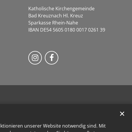
Katholische Kirchengemeinde
Bad Kreuznach Hl. Kreuz
Sparkasse Rhein-Nahe
IBAN DE54 5605 0180 0017 0261 39
Bistum Trier auf Instragram
Bistum Trier auf Facebook
✕
nktionieren unserer Website notwendig sind. Mit