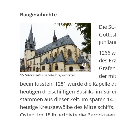
Baugeschichte
Die St.
Gottesh
Jubilä
1266 w
des Erz
Grafen
© Josef Brantzen
der mi
St- Nikolaus-Kirche Foto Josef Brantzen
beeinflussten. 1281 wurde die Kapelle
heutigen dreischiffigen Basilika im Stil
stammen aus dieser Zeit. Im späten 14.
heutige Kreuzgewölbe des Mittelschiffs. 
Osten. Im 18.Jh. erfolgte die Barockisie