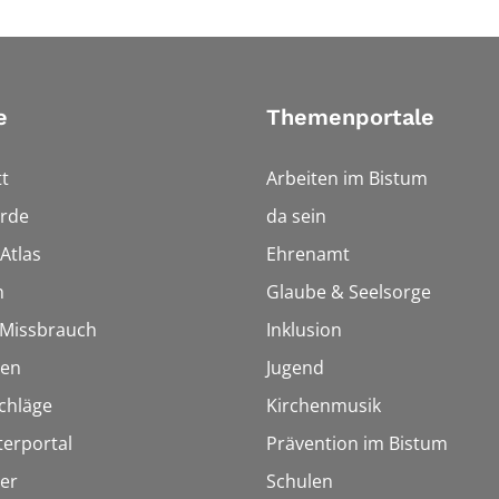
e
Themenportale
t
Arbeiten im Bistum
rde
da sein
Atlas
Ehrenamt
n
Glaube & Seelsorge
i Missbrauch
Inklusion
ien
Jugend
chläge
Kirchenmusik
terportal
Prävention im Bistum
er
Schulen