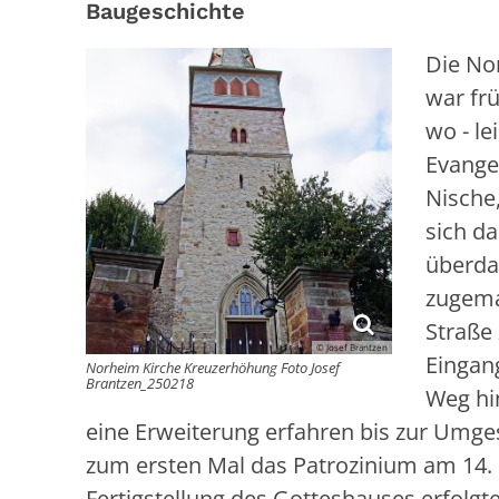
Baugeschichte
Die No
war fr
wo - le
Evangel
Nische,
sich d
überda
zugema
Straße
© Josef Brantzen
Eingang
Norheim Kirche Kreuzerhöhung Foto Josef
Brantzen_250218
Weg hin
eine Erweiterung erfahren bis zur Umges
zum ersten Mal das Patrozinium am 14. 
Fertigstellung des Gotteshauses erfolg