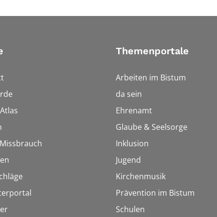
e
Themenportale
t
Arbeiten im Bistum
rde
da sein
Atlas
Ehrenamt
n
Glaube & Seelsorge
i Missbrauch
Inklusion
ien
Jugend
chläge
Kirchenmusik
terportal
Prävention im Bistum
er
Schulen