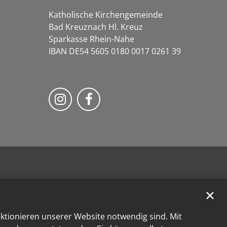
Katholische Kirchengemeinde
Bad Kreuznach Hl. Kreuz
Sparkasse Rhein-Nahe
IBAN DE54 5605 0180 0017 0261 39
Bistum Trier auf Instragram
Bistum Trier auf Facebook
✕
nktionieren unserer Website notwendig sind. Mit