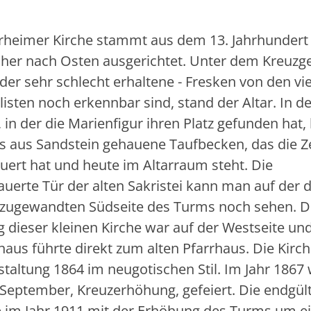
rheimer Kirche stammt aus dem 13. Jahrhundert
üher nach Osten ausgerichtet. Unter dem Kreuzg
ider sehr schlecht erhaltene - Fresken von den vi
isten noch erkennbar sind, stand der Altar. In de
 in der die Marienfigur ihren Platz gefunden hat,
as aus Sandstein gehauene Taufbecken, das die Z
uert hat und heute im Altarraum steht. Die
uerte Tür der alten Sakristei kann man auf der 
 zugewandten Südseite des Turms noch sehen. D
 dieser kleinen Kirche war auf der Westseite un
aus führte direkt zum alten Pfarrhaus. Die Kirch
taltung 1864 im neugotischen Stil. Im Jahr 1867
September, Kreuzerhöhung, gefeiert. Die endgül
te im Jahr 1911 mit der Erhöhung des Turms um e