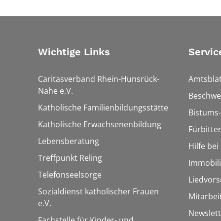
Wichtige Links
Servic
Caritasverband Rhein-Hunsrück-
Amtsblat
Nahe e.V.
Beschwe
Katholische Familienbildungsstätte
Bistums-
Katholische Erwachsenenbildung
Fürbitte
Lebensberatung
Hilfe be
Treffpunkt Reling
Immobil
Telefonseelsorge
Liedvors
Sozialdienst katholischer Frauen
Mitarbei
e.V.
Newslett
Fachstelle für Kinder- und