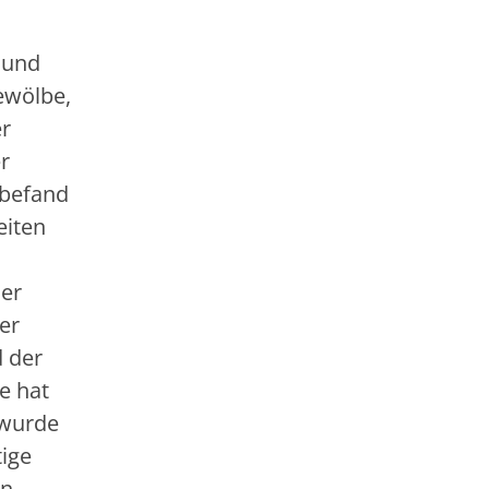
 und
ewölbe,
er
r
 befand
eiten
der
er
d der
e hat
 wurde
tige
in