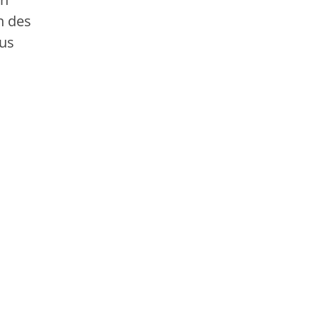
n des
aus