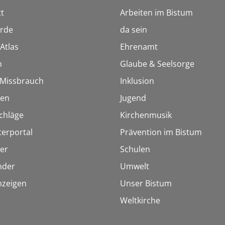
t
Arbeiten im Bistum
rde
da sein
Atlas
Ehrenamt
n
Glaube & Seelsorge
i Missbrauch
Inklusion
ien
Jugend
chläge
Kirchenmusik
terportal
Prävention im Bistum
er
Schulen
inder
Umwelt
nzeigen
Unser Bistum
Weltkirche