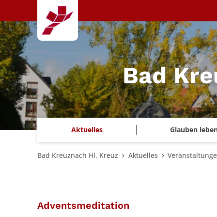
Zum Inhalt springen
Bad Kre
Aktuelles
Glauben lebe
Bad Kreuznach Hl. Kreuz
Aktuelles
Veranstaltung
:
Adventsmeditation