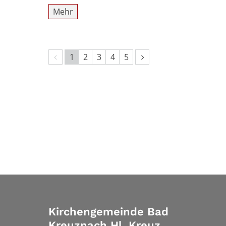
Mehr
Vorherige Seite
Nächste Seite
1
2
3
4
5
Kirchengemeinde Bad
Kreuznach Hl. Kreuz