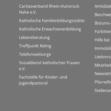
Caritasverband Rhein-Hunsrück-
Amtsblat
Nahe e.V.
Beschwe
Katholische Familienbildungsstätte
Bistums-
Katholische Erwachsenenbildung
Fürbitte
Lebensberatung
Hilfe be
Treffpunkt Reling
Immobil
Telefonseelsorge
Liedvors
Sozialdienst katholischer Frauen
Mitarbei
e.V.
Newslett
Fachstelle für Kinder- und
Pfarreif
Jugendpastoral
Stellena