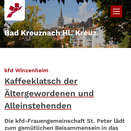
Zum Inhalt springen
Bad Kreuznach Hl. Kreuz
:
kfd Winzenheim
Kaffeeklatsch der
Ältergewordenen und
Alleinstehenden
Die kfd-Frauengemeinschaft St. Peter lädt
zum gemütlichen Beisammensein in das