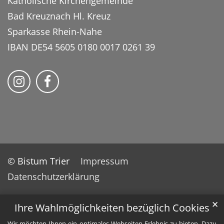
Katholische Kirchengemeinde
Bad Kreuznach Hl. Kreuz
Sparkasse Rhein-Nahe
IBAN DE54 5605 0180 0017 0261 39
Bistum Trier auf Instragram
Bistum Trier auf Facebook
© Bistum Trier
Impressum
Datenschutzerklärung
✕
Ihre Wahlmöglichkeiten bezüglich Cookies
Wir möchten Ihnen ein optimales Webseiten-Erlebnis zu bieten. Dazu