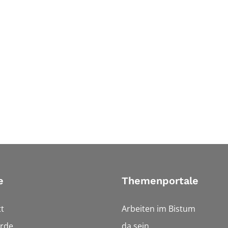
e
Themenportale
t
Arbeiten im Bistum
rde
da sein