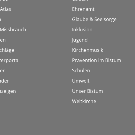
Atlas
Ehrenamt
n
Glaube & Seelsorge
i Missbrauch
Inklusion
ien
Jugend
chläge
Kirchenmusik
terportal
Prävention im Bistum
er
Schulen
inder
Umwelt
nzeigen
Unser Bistum
Weltkirche