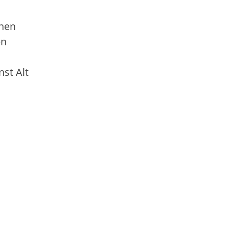
inen
en
st Alt