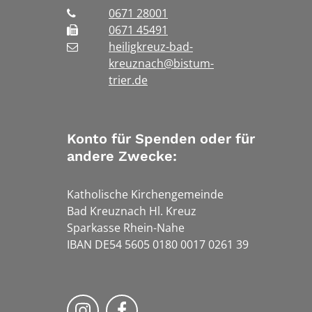
0671 28001
0671 45491
heiligkreuz-bad-
kreuznach@bistum-
trier.de
Konto für Spenden oder für
andere Zwecke:
Katholische Kirchengemeinde
Bad Kreuznach Hl. Kreuz
Sparkasse Rhein-Nahe
IBAN DE54 5605 0180 0017 0261 39
Bistum Trier auf Instragram
Bistum Trier auf Facebook