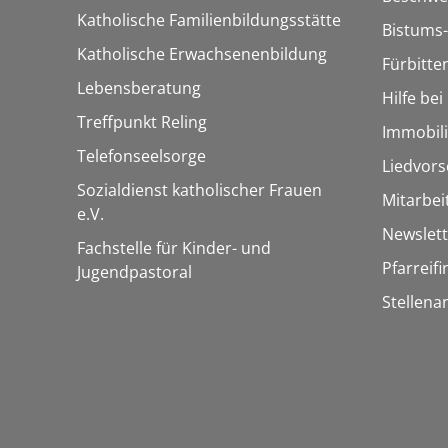
Katholische Familienbildungsstätte
Bistums-
Katholische Erwachsenenbildung
Fürbitte
Lebensberatung
Hilfe be
Treffpunkt Reling
Immobil
Telefonseelsorge
Liedvors
Sozialdienst katholischer Frauen
Mitarbei
e.V.
Newslett
Fachstelle für Kinder- und
Pfarreif
Jugendpastoral
Stellena