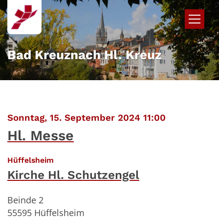
Zum Inhalt springen
Bad Kreuznach Hl. Kreuz
:
Sonntag, 15. September 2024 11:00
Hl. Messe
:
Hüffelsheim
Kirche Hl. Schutzengel
Beinde 2
55595
Hüffelsheim