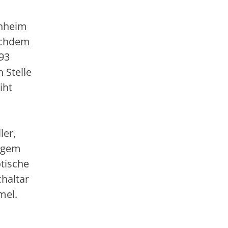
enheim
Nachdem
93
 Stelle
iht
ler,
tigem
tische
haltar
mel.