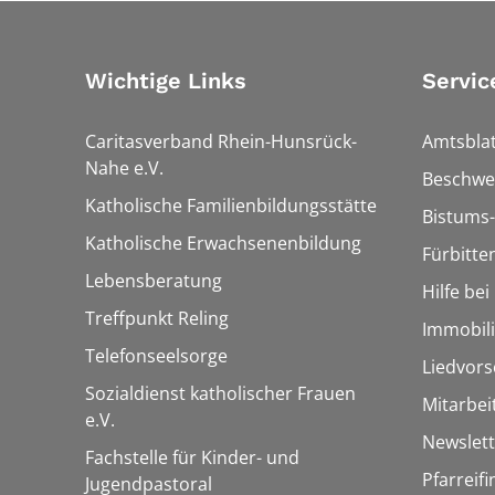
Wichtige Links
Servic
Caritasverband Rhein-Hunsrück-
Amtsblat
Nahe e.V.
Beschwe
Katholische Familienbildungsstätte
Bistums-
Katholische Erwachsenenbildung
Fürbitte
Lebensberatung
Hilfe be
Treffpunkt Reling
Immobil
Telefonseelsorge
Liedvors
Sozialdienst katholischer Frauen
Mitarbei
e.V.
Newslett
Fachstelle für Kinder- und
Pfarreif
Jugendpastoral