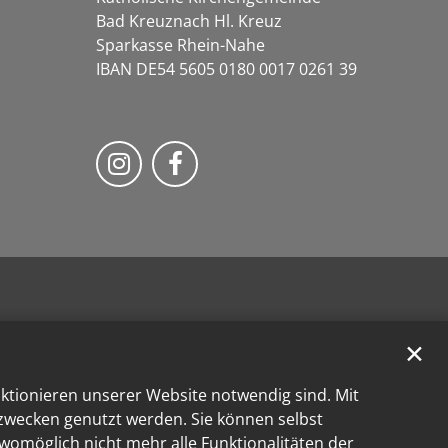
Bad Kreuznach Hl. Kreuz
Sparkasse Rhein-Nahe
IBAN DE54 5605 0180 0017 0261 39
Bistum Trier auf Instragram
Bistum Trier auf Facebook
✕
nktionieren unserer Website notwendig sind. Mit
kzwecken genutzt werden. Sie können selbst
 womöglich nicht mehr alle Funktionalitäten der