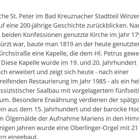
rche St. Peter im Bad Kreuznacher Stadtteil Winz
uf eine 200-jährige Geschichte zurückblicken. 
n beiden Konfessionen genutzte Kirche im Jahr 17
türzt war, baute man 1819 an der heute genutzten
Kirchstraße eine Kapelle, die dem Hl. Petrus gewe
 Diese Kapelle wurde im 19. und 20. Jahrhundert
h erweitert und zeigt sich heute - nach einer
eifenden Restaurierung im Jahr 1985 - als ein hel
ssizistischer Saalbau mit vorgelagertem fünfsei
um. Besondere Erwähnung verdienen der spätgo
ein aus dem 15. Jahrhundert und der barocke Hoc
m Ölgemälde der Aufnahme Mariens in den Him
nigen Jahren wurde eine Oberlinger-Orgel mit 21
ern eingebaut.