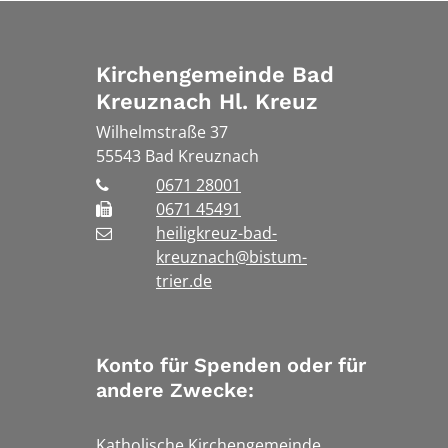
Kirchengemeinde Bad
Kreuznach Hl. Kreuz
Wilhelmstraße 37
55543
Bad Kreuznach
0671 28001
0671 45491
heiligkreuz-bad-
kreuznach@bistum-
trier.de
Konto für Spenden oder für
andere Zwecke:
Katholische Kirchengemeinde