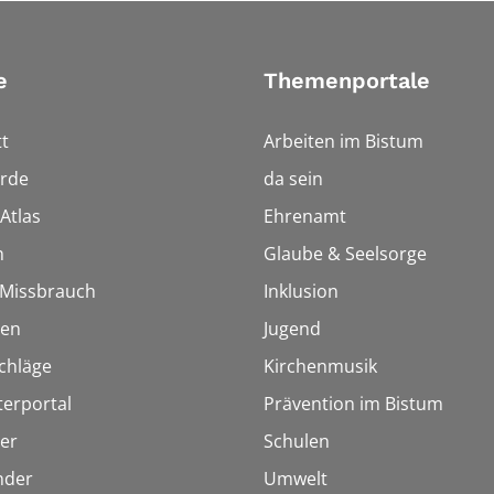
e
Themenportale
t
Arbeiten im Bistum
rde
da sein
Atlas
Ehrenamt
n
Glaube & Seelsorge
i Missbrauch
Inklusion
ien
Jugend
chläge
Kirchenmusik
terportal
Prävention im Bistum
er
Schulen
inder
Umwelt