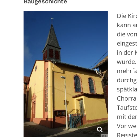
Baugeschichte
Die Ki
kann a
die vo
einges
in der 
wurde.
mehrfac
durchgr
spätkla
Chorra
Taufst
mit de
Vor we
Regist
© JS