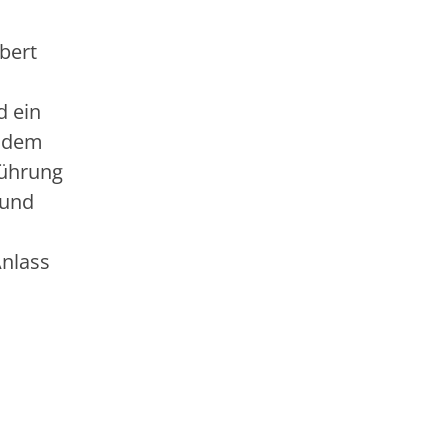
bert
d ein
r dem
führung
 und
Anlass