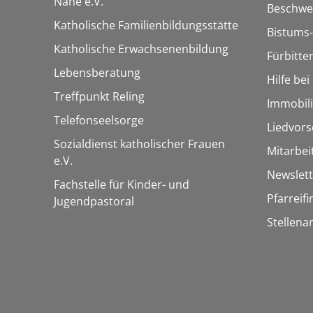
Nahe e.V.
Beschwe
Katholische Familienbildungsstätte
Bistums-
Katholische Erwachsenenbildung
Fürbitte
Lebensberatung
Hilfe be
Treffpunkt Reling
Immobil
Telefonseelsorge
Liedvors
Sozialdienst katholischer Frauen
Mitarbei
e.V.
Newslett
Fachstelle für Kinder- und
Pfarreif
Jugendpastoral
Stellena