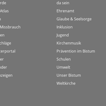
rde
da sein
Atlas
Ehrenamt
n
Glaube & Seelsorge
i Missbrauch
Inklusion
ien
Jugend
chläge
Kirchenmusik
terportal
Prävention im Bistum
er
Schulen
inder
Umwelt
nzeigen
Unser Bistum
Weltkirche