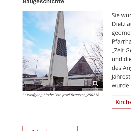
Baugeschichte
Sie wu
Dietz 
geomet
Pfarrh
„Zelt G
und di
des An
Jahres
wurde e
© Josef Brantzen
St-Wolfgang-Kirche Foto Josef Brantzen_250218
Kirch