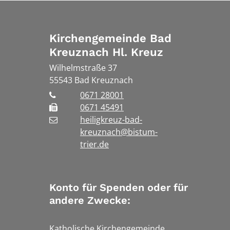
Kirchengemeinde Bad
Kreuznach Hl. Kreuz
Wilhelmstraße 37
55543
Bad Kreuznach
0671 28001
0671 45491
heiligkreuz-bad-
kreuznach@bistum-
trier.de
Konto für Spenden oder für
andere Zwecke:
Katholische Kirchengemeinde