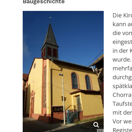
Baugeschichte
Die Ki
kann a
die vo
einges
in der 
wurde.
mehrfac
durchgr
spätkla
Chorra
Taufst
mit de
Vor we
Regist
© JS