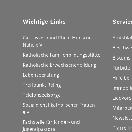
Wichtige Links
Servic
Caritasverband Rhein-Hunsrück-
Amtsblat
Nahe e.V.
Beschwe
Katholische Familienbildungsstätte
Bistums-
Katholische Erwachsenenbildung
Fürbitte
Lebensberatung
Hilfe be
Treffpunkt Reling
Immobil
Telefonseelsorge
Liedvors
Sozialdienst katholischer Frauen
Mitarbei
e.V.
Newslett
Fachstelle für Kinder- und
Pfarreif
Jugendpastoral