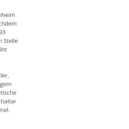
enheim
Nachdem
93
 Stelle
iht
ler,
tigem
tische
haltar
mel.