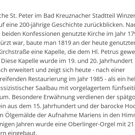
rche St. Peter im Bad Kreuznacher Stadtteil Winz
uf eine 200-jährige Geschichte zurückblicken. 
n beiden Konfessionen genutzte Kirche im Jahr 17
türzt war, baute man 1819 an der heute genutzten
Kirchstraße eine Kapelle, die dem Hl. Petrus gewe
 Diese Kapelle wurde im 19. und 20. Jahrhundert
h erweitert und zeigt sich heute - nach einer
eifenden Restaurierung im Jahr 1985 - als ein hel
ssizistischer Saalbau mit vorgelagertem fünfsei
um. Besondere Erwähnung verdienen der spätgo
ein aus dem 15. Jahrhundert und der barocke Hoc
m Ölgemälde der Aufnahme Mariens in den Him
nigen Jahren wurde eine Oberlinger-Orgel mit 21
ern eingebaut.