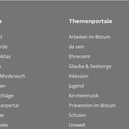
e
Themenportale
t
Arbeiten im Bistum
rde
da sein
Atlas
Ehrenamt
n
Glaube & Seelsorge
i Missbrauch
Inklusion
ien
Jugend
chläge
Kirchenmusik
terportal
Prävention im Bistum
er
Schulen
inder
Umwelt