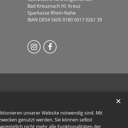
Bad Kreuznach Hl. Kreuz
Sparkasse Rhein-Nahe
IBAN DE54 5605 0180 0017 0261 39
Bistum Trier auf Instragram
Bistum Trier auf Facebook
✕
nktionieren unserer Website notwendig sind. Mit
kzwecken genutzt werden. Sie können selbst
 womöglich nicht mehr alle Funktionalitäten der