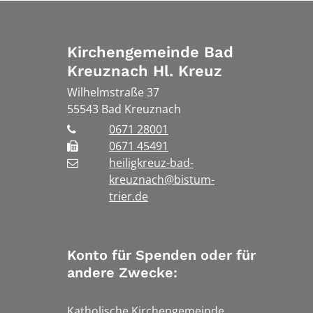
Kirchengemeinde Bad
Kreuznach Hl. Kreuz
Wilhelmstraße 37
55543
Bad Kreuznach
0671 28001
0671 45491
heiligkreuz-bad-
kreuznach@bistum-
trier.de
Konto für Spenden oder für
andere Zwecke:
Katholische Kirchengemeinde