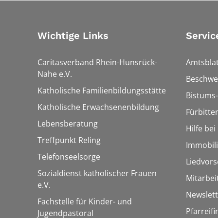
Wichtige Links
Servic
Caritasverband Rhein-Hunsrück-
Amtsblat
Nahe e.V.
Beschwe
Katholische Familienbildungsstätte
Bistums-
Katholische Erwachsenenbildung
Fürbitte
Lebensberatung
Hilfe be
Treffpunkt Reling
Immobil
Telefonseelsorge
Liedvors
Sozialdienst katholischer Frauen
Mitarbei
e.V.
Newslett
Fachstelle für Kinder- und
Pfarreif
Jugendpastoral