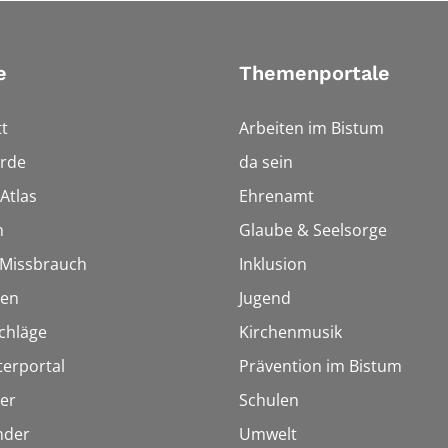
e
Themenportale
t
Arbeiten im Bistum
rde
da sein
Atlas
Ehrenamt
n
Glaube & Seelsorge
i Missbrauch
Inklusion
ien
Jugend
chläge
Kirchenmusik
terportal
Prävention im Bistum
er
Schulen
inder
Umwelt