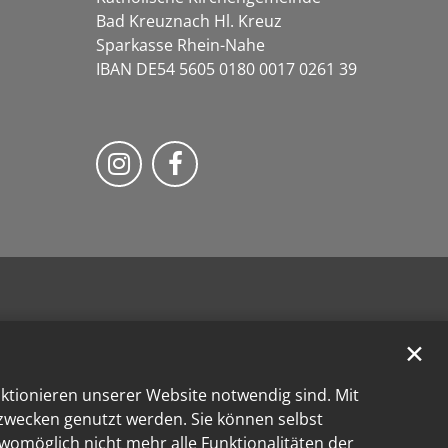
Bad Kreuznach Hl. Kreuz
Sparkasse Rhein-Nahe
IBAN DE54 5605 0180 0017 0261 39
Bistum Trier auf Instragram
Bistum Trier auf Facebook
✕
nktionieren unserer Website notwendig sind. Mit
kzwecken genutzt werden. Sie können selbst
 womöglich nicht mehr alle Funktionalitäten der