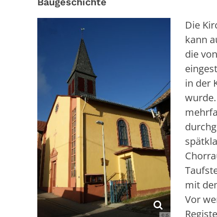
Baugeschichte
Die Ki
kann a
die vo
einges
in der 
wurde.
mehrfac
durchgr
spätkla
Chorra
Taufst
mit de
Vor we
Regist
© JS