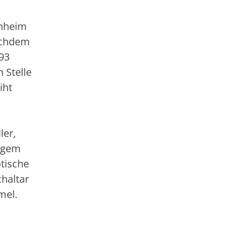
enheim
Nachdem
93
 Stelle
iht
ler,
tigem
tische
haltar
mel.