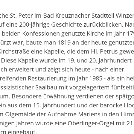
rche St. Peter im Bad Kreuznacher Stadtteil Winz
uf eine 200-jährige Geschichte zurückblicken. 
n beiden Konfessionen genutzte Kirche im Jahr 17
türzt war, baute man 1819 an der heute genutzten
Kirchstraße eine Kapelle, die dem Hl. Petrus gewe
 Diese Kapelle wurde im 19. und 20. Jahrhundert
h erweitert und zeigt sich heute - nach einer
eifenden Restaurierung im Jahr 1985 - als ein hel
ssizistischer Saalbau mit vorgelagertem fünfsei
um. Besondere Erwähnung verdienen der spätgo
ein aus dem 15. Jahrhundert und der barocke Hoc
m Ölgemälde der Aufnahme Mariens in den Him
nigen Jahren wurde eine Oberlinger-Orgel mit 21
ern eingebaut.