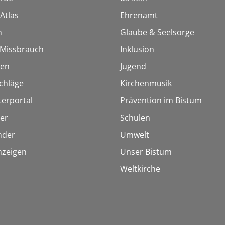
Atlas
Ehrenamt
n
Glaube & Seelsorge
i Missbrauch
Inklusion
ien
Jugend
chläge
Kirchenmusik
terportal
Prävention im Bistum
er
Schulen
inder
Umwelt
nzeigen
Unser Bistum
Weltkirche