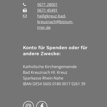
0671 28001
0671 45491
heiligkreuz-bad-
kreuznach@bistum-
trier.de
Konto für Spenden oder für
andere Zwecke:
Katholische Kirchengemeinde
Bad Kreuznach Hl. Kreuz
Sparkasse Rhein-Nahe
IBAN DE54 5605 0180 0017 0261 39
Bistum Trier auf Instragram
Bistum Trier auf Facebook