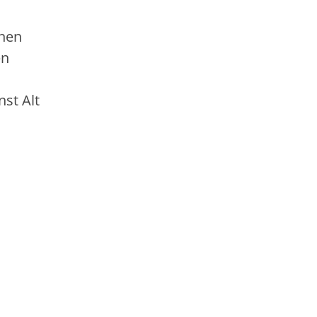
inen
en
st Alt