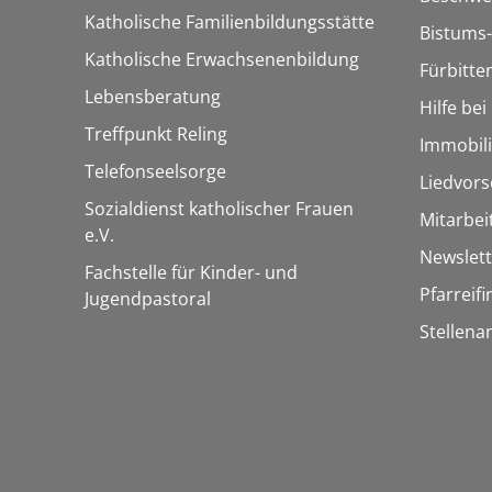
Katholische Familienbildungsstätte
Bistums-
Katholische Erwachsenenbildung
Fürbitte
Lebensberatung
Hilfe be
Treffpunkt Reling
Immobil
Telefonseelsorge
Liedvors
Sozialdienst katholischer Frauen
Mitarbei
e.V.
Newslett
Fachstelle für Kinder- und
Pfarreif
Jugendpastoral
Stellena