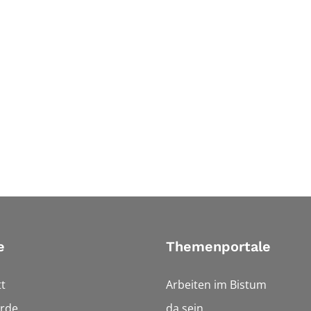
e
Themenportale
t
Arbeiten im Bistum
rde
da sein