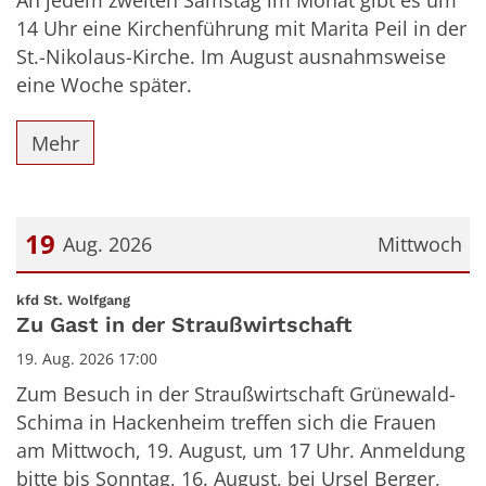
An jedem zweiten Samstag im Monat gibt es um
14 Uhr eine Kirchenführung mit Marita Peil in der
St.-Nikolaus-Kirche. Im August ausnahmsweise
eine Woche später.
Mehr
19
Aug. 2026
Mittwoch
Datum: 19. August 2026
:
kfd St. Wolfgang
Zu Gast in der Straußwirtschaft
19. Aug. 2026 17:00
Zum Besuch in der Straußwirtschaft Grünewald-
Schima in Hackenheim treffen sich die Frauen
am Mittwoch, 19. August, um 17 Uhr. Anmeldung
bitte bis Sonntag, 16. August, bei Ursel Berger,