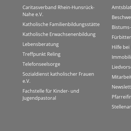
Caritasverband Rhein-Hunsrück-
Amtsblat
Nahe e.V.
Beschwe
Katholische Familienbildungsstätte
Bistums-
Katholische Erwachsenenbildung
Fürbitte
Lebensberatung
Hilfe be
Treffpunkt Reling
Immobil
Telefonseelsorge
Liedvors
Sozialdienst katholischer Frauen
Mitarbei
e.V.
Newslett
Fachstelle für Kinder- und
Pfarreif
Jugendpastoral
Stellena