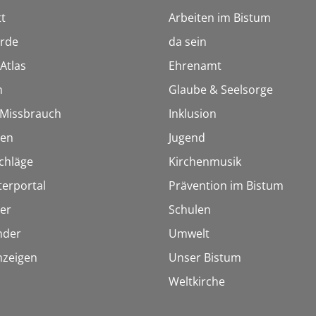
t
Arbeiten im Bistum
rde
da sein
Atlas
Ehrenamt
n
Glaube & Seelsorge
i Missbrauch
Inklusion
ien
Jugend
chläge
Kirchenmusik
terportal
Prävention im Bistum
er
Schulen
inder
Umwelt
nzeigen
Unser Bistum
Weltkirche