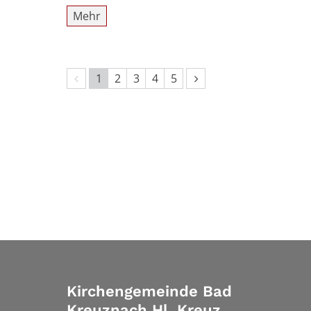
Mehr
Vorherige Seite
Nächste Seite
1
2
3
4
5
Kirchengemeinde Bad
Kreuznach Hl. Kreuz