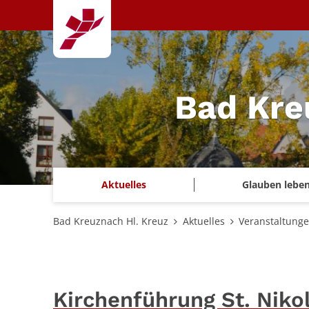
Zum Inhalt springen
Bad Kre
Aktuelles
Glauben lebe
Bad Kreuznach Hl. Kreuz
Aktuelles
Veranstaltung
Kirchenführung St. Niko