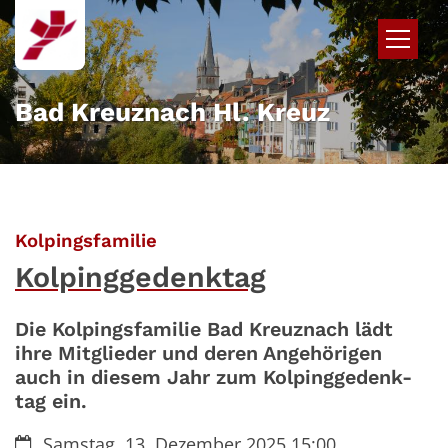
Zum Inhalt springen
Bad Kreuznach Hl. Kreuz
:
Kolpingsfamilie
Kolpinggedenktag
Die Kolpingsfamilie Bad Kreuznach lädt
ihre Mitglieder und deren Angehörigen
auch in diesem Jahr zum Kolpinggedenk-
tag ein.
Datum:
Samstag, 13. Dezember 2025 15:00