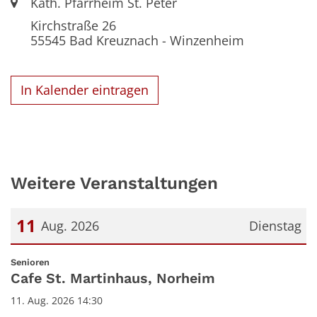
Ort:
Kath. Pfarrheim St. Peter
Kirchstraße 26
55545
Bad Kreuznach - Winzenheim
In Kalender eintragen
Weitere Veranstaltungen
11
Aug. 2026
Dienstag
Datum: 11. August 2026
:
Senioren
Cafe St. Martinhaus, Norheim
11. Aug. 2026 14:30