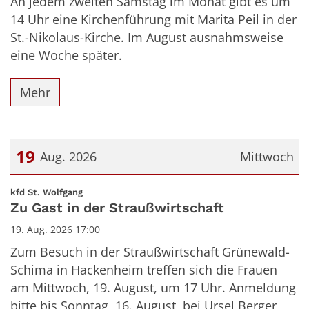
An jedem zweiten Samstag im Monat gibt es um
14 Uhr eine Kirchenführung mit Marita Peil in der
St.-Nikolaus-Kirche. Im August ausnahmsweise
eine Woche später.
Mehr
19
Aug. 2026
Mittwoch
Datum: 19. August 2026
:
kfd St. Wolfgang
Zu Gast in der Straußwirtschaft
19. Aug. 2026 17:00
Zum Besuch in der Straußwirtschaft Grünewald-
Schima in Hackenheim treffen sich die Frauen
am Mittwoch, 19. August, um 17 Uhr. Anmeldung
bitte bis Sonntag, 16. August, bei Ursel Berger,