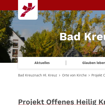
Zum Inhalt springen
Bad Kre
Aktuelles
Glauben lebe
Bad Kreuznach Hl. Kreuz
Orte von Kirche
Projekt 
Projekt Offenes Heilig K