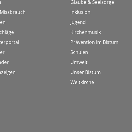
n
Glaube & Seelsorge
i Missbrauch
Inklusion
ien
Jugend
chläge
Kirchenmusik
terportal
Prävention im Bistum
er
Schulen
inder
Umwelt
nzeigen
Unser Bistum
Weltkirche