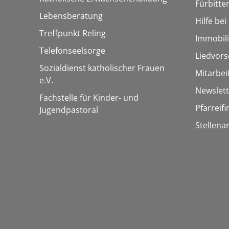
Fürbitte
Lebensberatung
Hilfe be
Treffpunkt Reling
Immobil
Telefonseelsorge
Liedvors
Sozialdienst katholischer Frauen
Mitarbei
e.V.
Newslett
Fachstelle für Kinder- und
Pfarreif
Jugendpastoral
Stellena