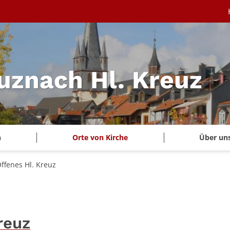
uznach Hl. Kreuz
n
Orte von Kirche
Über un
Offenes Hl. Kreuz
reuz